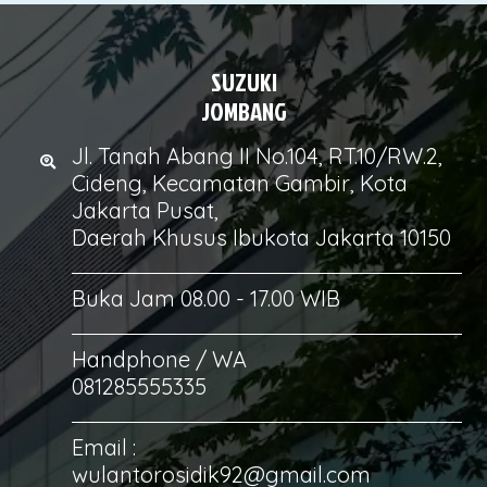
SUZUKI
JOMBANG
Jl. Tanah Abang II No.104, RT.10/RW.2,
Cideng, Kecamatan Gambir, Kota
Jakarta Pusat,
Daerah Khusus Ibukota Jakarta 10150
Buka Jam 08.00 - 17.00 WIB
Handphone / WA
081285555335
Email :
wulantorosidik92@gmail.com