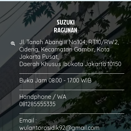
SUZUKI
RAGUNAN
Jl. Tanah Abang II No.104, RT.10/RW.2,
Cideng, Kecamatan Gambir, Kota
Jakarta Pusat,
Daerah Khusus Ibukota Jakarta 10150
Buka Jam 08.00 - 17.00 WIB
Handphone / WA
081285555335
Email :
wulantorosidik92@gmail.com