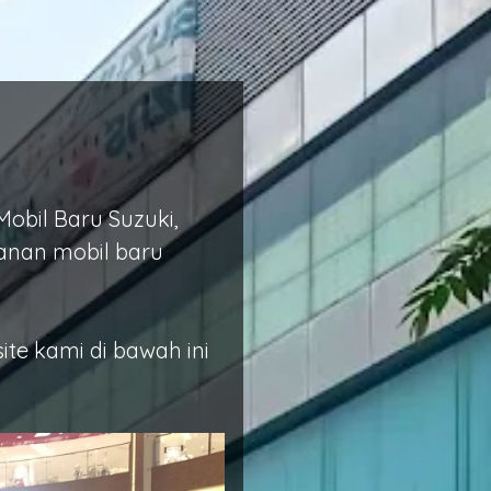
obil Baru Suzuki,
anan mobil baru
site kami di bawah ini